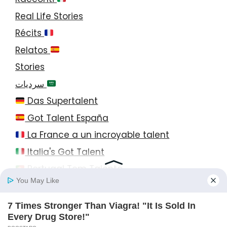
Real Life Stories
Récits
Relatos
Stories
سرديات
Das Supertalent
Got Talent España
La France a un incroyable talent
Italia's Got Talent
Portugal Tem Talento
© 2026 StayEase • All Rights Reserved!