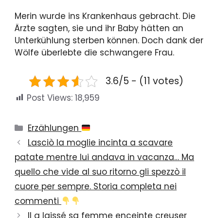
Merin wurde ins Krankenhaus gebracht. Die
Ärzte sagten, sie und ihr Baby hätten an
Unterkühlung sterben können. Doch dank der
Wölfe überlebte die schwangere Frau.
3.6/5 - (11 votes)
Post Views:
18,959
Categories
Erzählungen
Lasciò la moglie incinta a scavare
patate mentre lui andava in vacanza… Ma
quello che vide al suo ritorno gli spezzò il
cuore per sempre. Storia completa nei
commenti
Il a laissé sa femme enceinte creuser