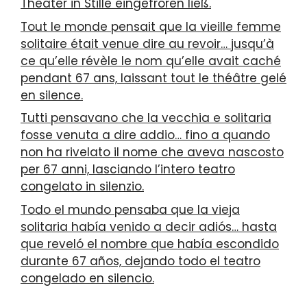
Theater in Stille eingefroren ließ.
Tout le monde pensait que la vieille femme
solitaire était venue dire au revoir… jusqu’à
ce qu’elle révèle le nom qu’elle avait caché
pendant 67 ans, laissant tout le théâtre gelé
en silence.
Tutti pensavano che la vecchia e solitaria
fosse venuta a dire addio… fino a quando
non ha rivelato il nome che aveva nascosto
per 67 anni, lasciando l’intero teatro
congelato in silenzio.
Todo el mundo pensaba que la vieja
solitaria había venido a decir adiós… hasta
que reveló el nombre que había escondido
durante 67 años, dejando todo el teatro
congelado en silencio.