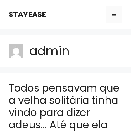
Skip
to
STAYEASE
Menu
content
admin
Todos pensavam que
a velha solitária tinha
vindo para dizer
adeus… Até que ela