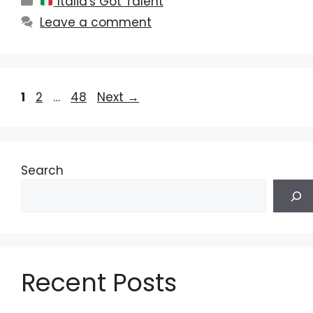
Italia's Got Talent
Leave a comment
Page
Page
Page
1
2
…
48
Next
→
Search
Recent Posts