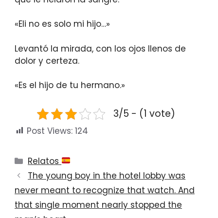
«Eli no es solo mi hijo…»
Levantó la mirada, con los ojos llenos de
dolor y certeza.
«Es el hijo de tu hermano.»
3/5 - (1 vote)
Post Views:
124
Categories
Relatos
The young boy in the hotel lobby was
never meant to recognize that watch. And
that single moment nearly stopped the