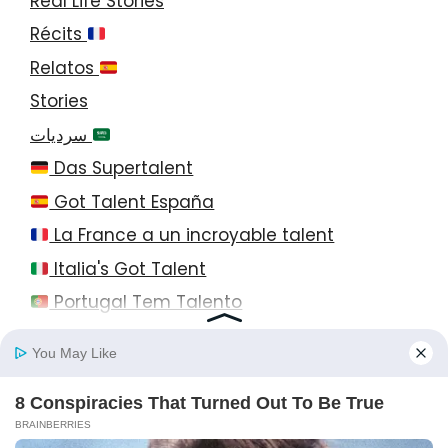
Real Life Stories
Récits
Relatos
Stories
سرديات
Das Supertalent
Got Talent España
La France a un incroyable talent
Italia's Got Talent
Portugal Tem Talento
© 2026 StayEase • All Rights Reserved!