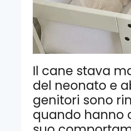
Il cane stava m
del neonato e ab
genitori sono rim
quando hanno ca
suo comportam