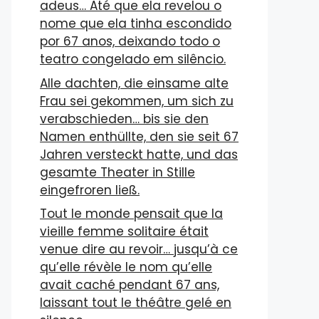
adeus… Até que ela revelou o
nome que ela tinha escondido
por 67 anos, deixando todo o
teatro congelado em silêncio.
Alle dachten, die einsame alte
Frau sei gekommen, um sich zu
verabschieden… bis sie den
Namen enthüllte, den sie seit 67
Jahren versteckt hatte, und das
gesamte Theater in Stille
eingefroren ließ.
Tout le monde pensait que la
vieille femme solitaire était
venue dire au revoir… jusqu’à ce
qu’elle révèle le nom qu’elle
avait caché pendant 67 ans,
laissant tout le théâtre gelé en