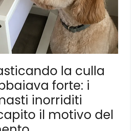
asticando la culla
baiava forte: i
asti inorriditi
pito il motivo del
ento.