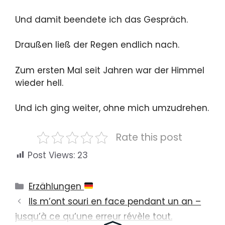
Und damit beendete ich das Gespräch.
Draußen ließ der Regen endlich nach.
Zum ersten Mal seit Jahren war der Himmel
wieder hell.
Und ich ging weiter, ohne mich umzudrehen.
Rate this post
Post Views:
23
Categories
Erzählungen
Ils m’ont souri en face pendant un an –
jusqu’à ce qu’une erreur révèle tout.