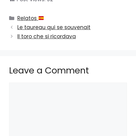
Categories
Relatos
Le taureau qui se souvenait
Il toro che si ricordava
Leave a Comment
Comment